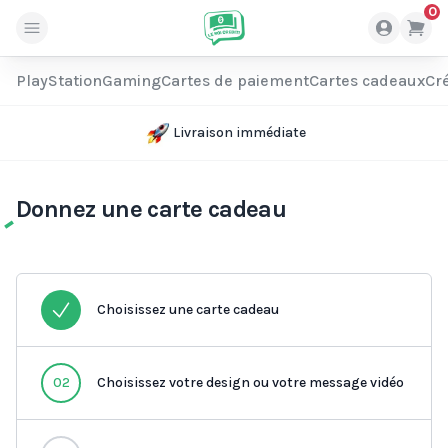
0
PlayStation
Gaming
Cartes de paiement
Cartes cadeaux
Cré
Livraison immédiate
Donnez une carte cadeau
Choisissez une carte cadeau
02
Choisissez votre design ou votre message vidéo