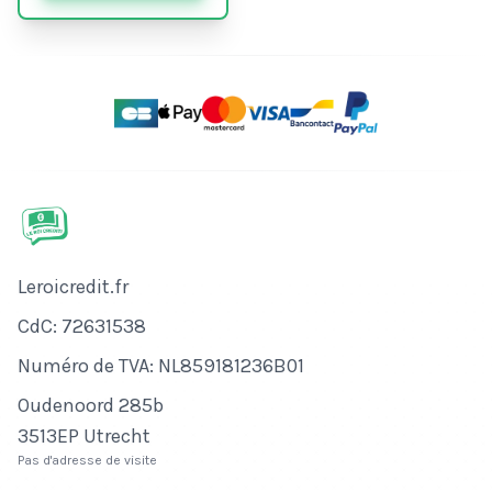
Nom de l'entreprise
Leroicredit.fr
Numéro de CdC
CdC: 72631538
Numéro de TVA
Numéro de TVA: NL859181236B01
Adresse
Oudenoord 285b
3513EP Utrecht
Pas d'adresse de visite