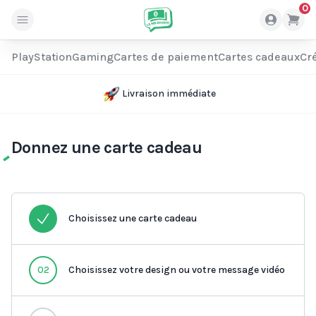
0
PlayStation
Gaming
Cartes de paiement
Cartes cadeaux
Cré
Livraison immédiate
Donnez une carte cadeau
Choisissez une carte cadeau
02
Choisissez votre design ou votre message vidéo