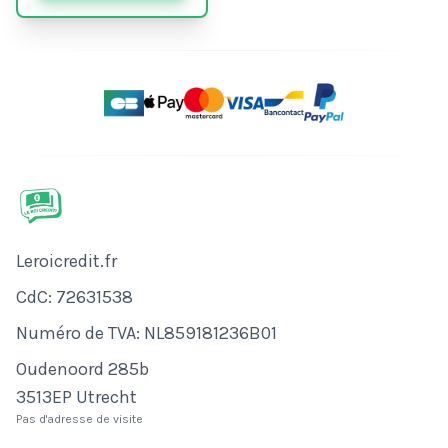
Nom de l'entreprise
Leroicredit.fr
Numéro de CdC
CdC: 72631538
Numéro de TVA
Numéro de TVA: NL859181236B01
Adresse
Oudenoord 285b
3513EP Utrecht
Pas d'adresse de visite