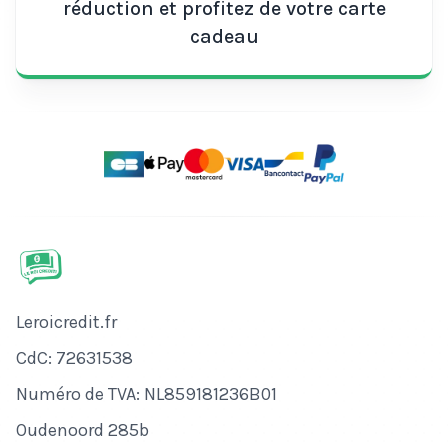
réduction et profitez de votre carte
cadeau
Nom de l'entreprise
Leroicredit.fr
Numéro de CdC
CdC: 72631538
Numéro de TVA
Numéro de TVA: NL859181236B01
Adresse
Oudenoord 285b