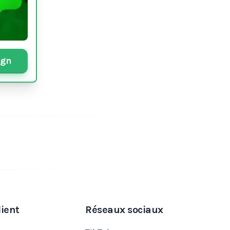
ign
lient
Réseaux sociaux