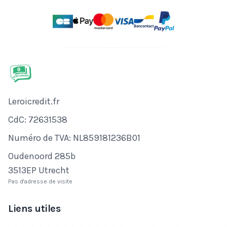
Nom de l'entreprise
Leroicredit.fr
Numéro de CdC
CdC: 72631538
Numéro de TVA
Numéro de TVA: NL859181236B01
Adresse
Oudenoord 285b
3513EP Utrecht
Pas d'adresse de visite
Liens utiles