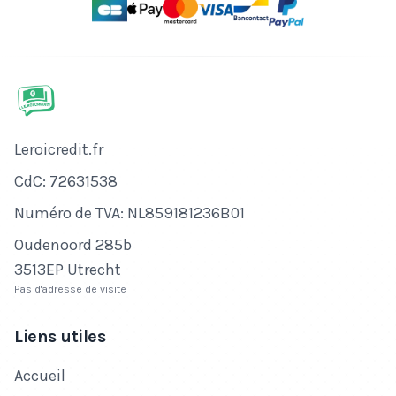
Nom de l'entreprise
Leroicredit.fr
Numéro de CdC
CdC: 72631538
Numéro de TVA
Numéro de TVA: NL859181236B01
Adresse
Oudenoord 285b
3513EP Utrecht
Pas d'adresse de visite
Liens utiles
Accueil