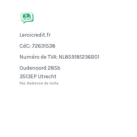
Nom de l'entreprise
Leroicredit.fr
Numéro de CdC
CdC: 72631538
Numéro de TVA
Numéro de TVA: NL859181236B01
Adresse
Oudenoord 285b
3513EP Utrecht
Pas d'adresse de visite