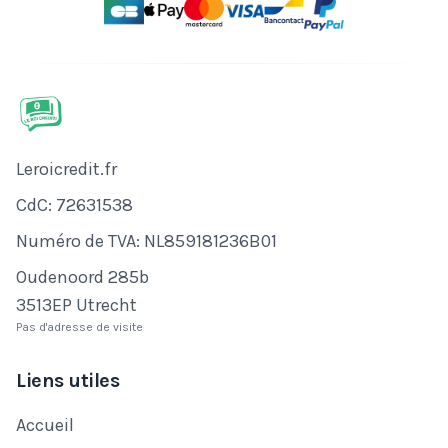
Nom de l'entreprise
Leroicredit.fr
Numéro de CdC
CdC: 72631538
Numéro de TVA
Numéro de TVA: NL859181236B01
Adresse
Oudenoord 285b
3513EP Utrecht
Pas d'adresse de visite
Liens utiles
Accueil