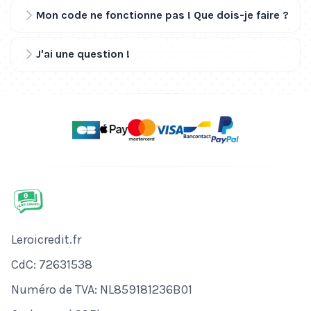
Mon code ne fonctionne pas ! Que dois-je faire ?
J'ai une question !
Nom de l'entreprise
Leroicredit.fr
Numéro de CdC
CdC: 72631538
Numéro de TVA
Numéro de TVA: NL859181236B01
Adresse