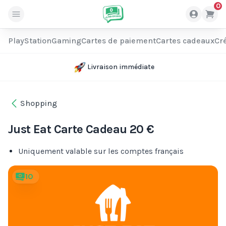
0
PlayStation
Gaming
Cartes de paiement
Cartes cadeaux
Cré
Livraison immédiate
Shopping
Just Eat Carte Cadeau 20 €
Uniquement valable sur les comptes français
10