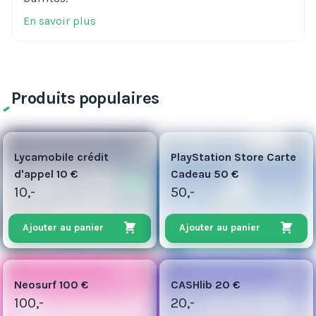
En savoir plus
Produits populaires
5
50
Lycamobile crédit
PlayStation Store Carte
d'appel 10 €
Cadeau 50 €
10,-
50,-
Ajouter au panier
Ajouter au panier
100
5
Neosurf 100 €
CASHlib 20 €
100,-
20,-