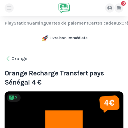
0
PlayStation
Gaming
Cartes de paiement
Cartes cadeaux
Cré
Livraison immédiate
Orange
Orange Recharge Transfert pays
Sénégal 4 €
2