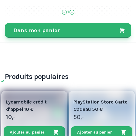
1
Dans mon panier
Produits populaires
5
50
Lycamobile crédit
PlayStation Store Carte
d'appel 10 €
Cadeau 50 €
10,-
50,-
Ajouter au panier
Ajouter au panier