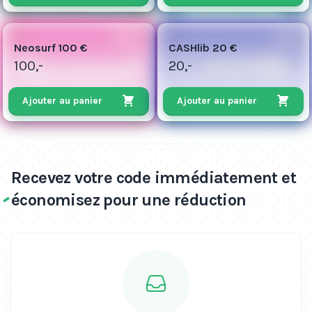
100
5
Neosurf 100 €
CASHlib 20 €
100,-
20,-
Ajouter au panier
Ajouter au panier
Recevez votre code immédiatement et
économisez pour une réduction