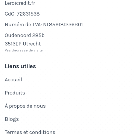
Nom de l'entreprise
Leroicredit.fr
Numéro de CdC
CdC: 72631538
Numéro de TVA
Numéro de TVA: NL859181236B01
Adresse
Oudenoord 285b
3513EP Utrecht
Pas d'adresse de visite
Liens utiles
Accueil
Produits
À propos de nous
Blogs
Termes et conditions