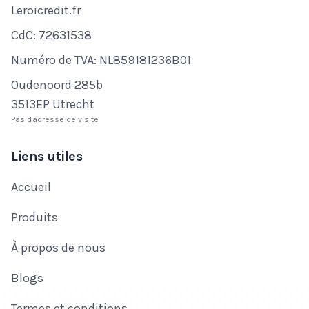
Nom de l'entreprise
Leroicredit.fr
Numéro de CdC
CdC: 72631538
Numéro de TVA
Numéro de TVA: NL859181236B01
Adresse
Oudenoord 285b
3513EP Utrecht
Pas d'adresse de visite
Liens utiles
Accueil
Produits
À propos de nous
Blogs
Termes et conditions