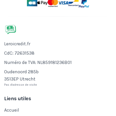
Nom de l'entreprise
Leroicredit.fr
Numéro de CdC
CdC: 72631538
Numéro de TVA
Numéro de TVA: NL859181236B01
Adresse
Oudenoord 285b
3513EP Utrecht
Pas d'adresse de visite
Liens utiles
Accueil