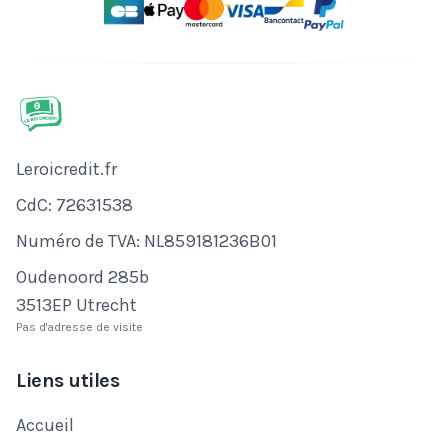
Nom de l'entreprise
Leroicredit.fr
Numéro de CdC
CdC: 72631538
Numéro de TVA
Numéro de TVA: NL859181236B01
Adresse
Oudenoord 285b
3513EP Utrecht
Pas d'adresse de visite
Liens utiles
Accueil