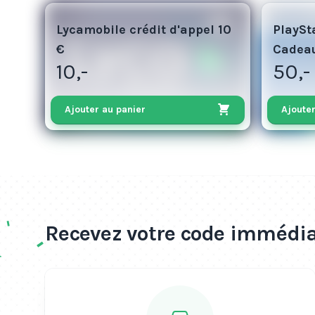
5
50
Lycamobile crédit d'appel 10
PlaySt
€
Cadea
10,-
50,-
Ajouter au panier
Ajouter
Recevez votre code immédia