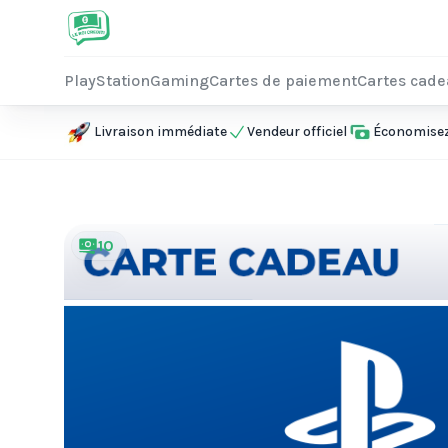
PlayStation
Gaming
Cartes de paiement
Cartes cad
Livraison immédiate
Vendeur officiel
Économisez 
10