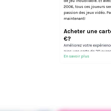
de jeu inoubliable. Et ave
2006, tous ces joueurs se
passion des jeux vidéo. Pa
maintenant!
Acheter une cart
€?
Améliorez votre expérience
avec une carte de 20 euro
En savoir plus
des jeux exclusifs, du con
plus encore. Elle peut être
Entertainment Network Stor
PlayStation 4, PlayStation 
Utiliser votre c
?
Depuis l'écran d'accueil de
le PlayStation Store. Dans 