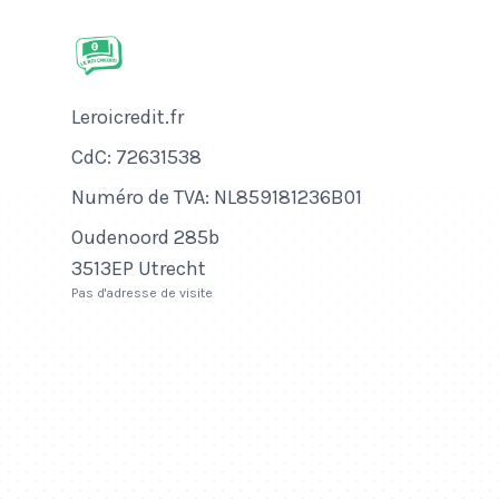
Nom de l'entreprise
Leroicredit.fr
Numéro de CdC
CdC: 72631538
Numéro de TVA
Numéro de TVA: NL859181236B01
Adresse
Oudenoord 285b
3513EP Utrecht
Pas d'adresse de visite