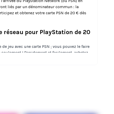
c l'arrivée du PlayStation Network (ou PSN) en
ront liés par un dénominateur commun : la
rticipez et obtenez votre carte PSN de 20 € dès
e réseau pour PlayStation de 20
 de jeu avec une carte PSN ; vous pouvez le faire
s seulement ! Rapidement et facilement, achetez
tenu additionnel, des films, de la musique et bien
 utilisée
sur le PlayStation Store et le Sony
e via, par exemple, votre PlayStation 3,
5 ou Vita.
arte PSN de 20 € : comment faire
 votre PlayStation, il vous suffit de naviguer vers
le menu, choisissez "Utiliser un code” et entrez le