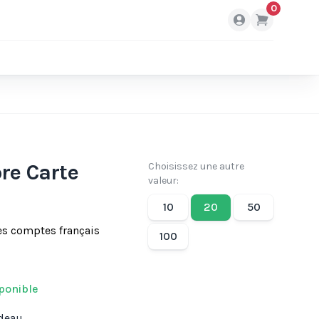
0
re Carte
Choisissez une autre
valeur:
10
20
50
es comptes français
100
ponible
adeau