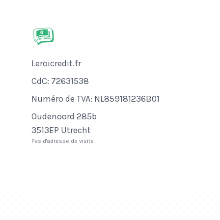
Nom de l'entreprise
Leroicredit.fr
Numéro de CdC
CdC: 72631538
Numéro de TVA
Numéro de TVA: NL859181236B01
Adresse
Oudenoord 285b
3513EP Utrecht
Pas d'adresse de visite