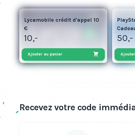
5
50
Lycamobile crédit d'appel 10
PlaySt
€
Cadea
10,-
50,-
Ajouter au panier
Ajouter
Recevez votre code immédia