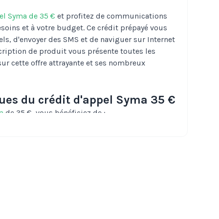
pel Syma de 35 €
et profitez de communications
soins et à votre budget. Ce crédit prépayé vous
ls, d'envoyer des SMS et de naviguer sur Internet
scription de produit vous présente toutes les
ur cette offre attrayante et ses nombreux
ques du crédit d'appel Syma 35 €
a
de 35 €, vous bénéficiez de :
 Utilisez votre crédit pour passer des appels,
guer sur Internet, selon vos besoins et à votre
rofitez de votre crédit d'appel pendant une durée
 permet de l'utiliser en fonction de vos besoins et
itez d'une offre sans engagement, idéale pour
triser leur budget et éviter les surprises.
 Bénéficiez de la qualité et de la couverture