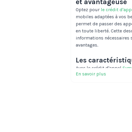
et avantageuse
Optez pour
le crédit d'ap
mobiles adaptées à vos be
permet de passer des appe
en toute liberté. Cette de
informations nécessaires s
avantages.
Les caractéristi
Avec le crédit d'appel
Sym
En savoir plus
Crédit d'appel de 35 € :
envoyer des SMS et navi
rythme.
Validité de 90 jours : P
de 90 jours, ce qui vous
sans stress.
Sans engagement : Prof
ceux qui souhaitent maî
Réseau 4G/4G+ de Syma :