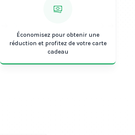
pel
Syma
de 35 € est une solution idéale pour les
d'un forfait de communication prépayé,
ofitez dès maintenant de cette offre avantageuse
implicité, tout en maîtrisant votre budget.
Économisez pour obtenir une
réduction et profitez de votre carte
cadeau