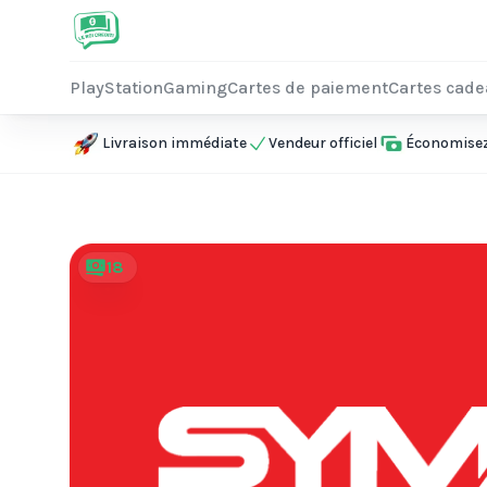
PlayStation
Gaming
Cartes de paiement
Cartes cad
Livraison immédiate
Vendeur officiel
Économisez 
18