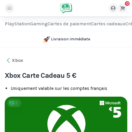
0
PlayStation
Gaming
Cartes de paiement
Cartes cadeaux
Cré
Livraison immédiate
Xbox
Xbox Carte Cadeau 5 €
Uniquement valable sur les comptes français
3