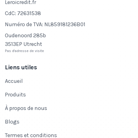
Nom de l'entreprise
Leroicredit.fr
Numéro de CdC
CdC: 72631538
Numéro de TVA
Numéro de TVA: NL859181236B01
Adresse
Oudenoord 285b
3513EP Utrecht
Pas d'adresse de visite
Liens utiles
Accueil
Produits
À propos de nous
Blogs
Termes et conditions