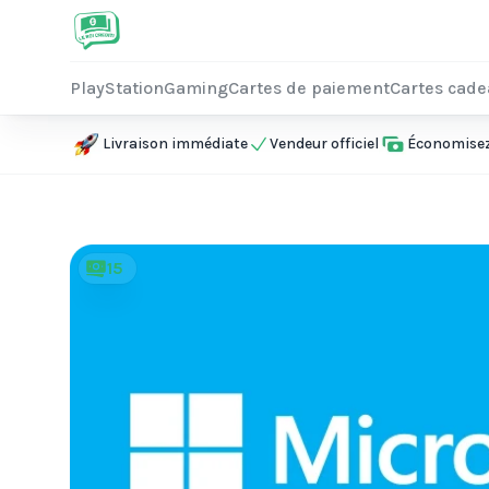
PlayStation
Gaming
Cartes de paiement
Cartes cad
Livraison immédiate
Vendeur officiel
Économisez 
15