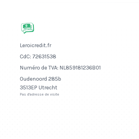
Nom de l'entreprise
Leroicredit.fr
Numéro de CdC
CdC: 72631538
Numéro de TVA
Numéro de TVA: NL859181236B01
Adresse
Oudenoord 285b
3513EP Utrecht
Pas d'adresse de visite