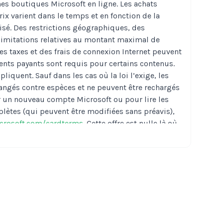
nes boutiques Microsoft en ligne. Les achats
rix varient dans le temps et en fonction de la
ilisé. Des restrictions géographiques, des
 limitations relatives au montant maximal de
s taxes et des frais de connexion Internet peuvent
nts payants sont requis pour certains contenus.
pliquent. Sauf dans les cas où la loi l’exige, les
angés contre espèces et ne peuvent être rechargés
 un nouveau compte Microsoft ou pour lire les
lètes (qui peuvent être modifiées sans préavis),
crosoft.com/cardterms
. Cette offre est nulle là où
ettit à des restrictions. ©/™/® Microsoft. Cartes et
soft Ireland Operations Limited et/ou ses filiales.
h County Business Park, Leopardstown, Dublin 18,
EZ PAS SI LE CODE EST RÉVÉLÉ