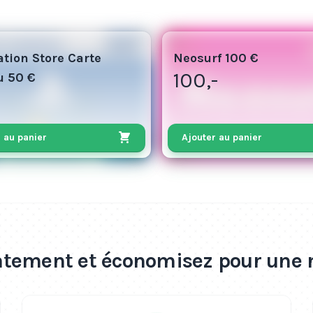
100
ation Store Carte
Neosurf 100 €
100,-
u 50 €
 au panier
Ajouter au panier
tement et économisez pour une 