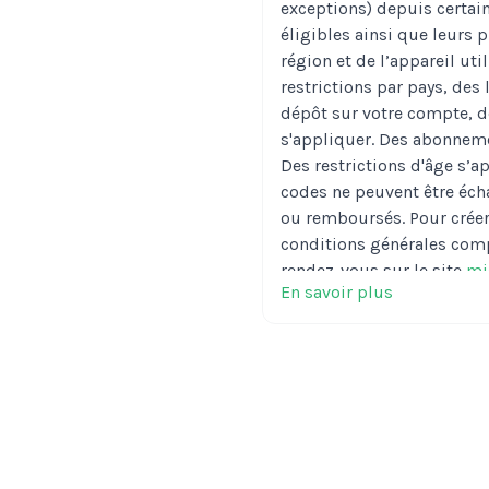
exceptions) depuis certai
éligibles ainsi que leurs p
région et de l’appareil ut
restrictions par pays, des
dépôt sur votre compte, de
s'appliquer. Des abonneme
Des restrictions d'âge s’ap
codes ne peuvent être éch
ou remboursés. Pour créer
conditions générales comp
rendez-vous sur le site
mi
En savoir plus
la loi l’interdit ou l’assuj
codes distribués par Micro
One Microsoft Place, Sout
D18 P521, Ireland
N'ACHET