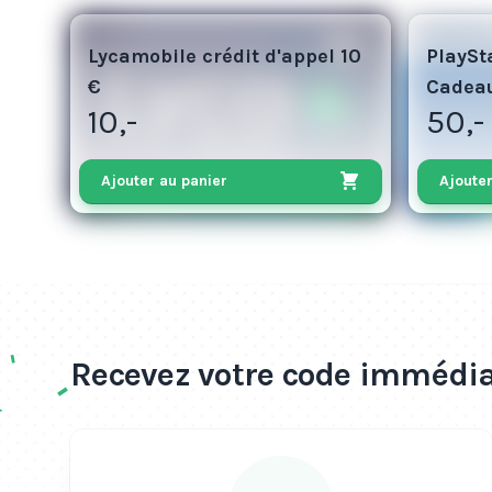
5
50
Lycamobile crédit d'appel 10
PlaySt
€
Cadea
10,-
50,-
Ajouter au panier
Ajouter
Recevez votre code immédia