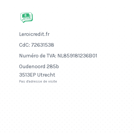
Nom de l'entreprise
Leroicredit.fr
Numéro de CdC
CdC: 72631538
Numéro de TVA
Numéro de TVA: NL859181236B01
Adresse
Oudenoord 285b
3513EP Utrecht
Pas d'adresse de visite