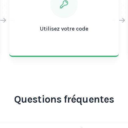
Utiliser la recharge Orange
trois étapes :
Achat :
Achetez la recha
revendeur de confiance
Utilisez votre code
Activation : Suivez les 
ajouter le crédit à vot
Profitez : Une fois que 
pouvez commencer à pas
profiter des services s
Questions fréquentes