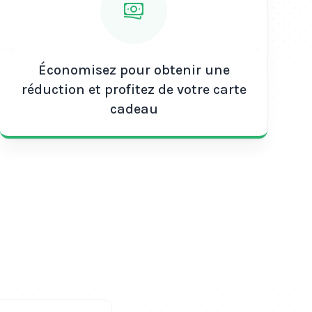
 30 € illimité (Max)
est un processus simple en
rge Orange
30 € illimité (Max) en ligne auprès d'un
 ou dans un magasin Orange.
Économisez pour obtenir une
instructions fournies pour activer la recharge et
réduction et profitez de votre carte
re compte mobile Orange.
cadeau
vous avez ajouté le crédit à votre compte, vous
ser des appels et envoyer des SMS illimités, et
upplémentaires inclus avec la recharge.