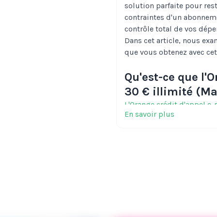
solution parfaite pour res
contraintes d'un abonnement
contrôle total de vos dépe
Dans cet article, nous exa
que vous obtenez avec ce
Qu'est-ce que l'
30 € illimité (Ma
L'Orange crédit d'appel e-
En savoir plus
électronique pour les util
un crédit d'appel de 30 € 
flexible et économique p
sans vous engager dans 
Caractéristiques
Orange 30 € illi
La recharge Orange
30 € i
caractéristiques pour vous