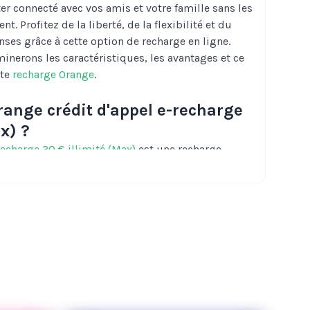
ter connecté avec vos amis et votre famille sans les
. Profitez de la liberté, de la flexibilité et du
nses grâce à cette option de recharge en ligne.
minerons les caractéristiques, les avantages et ce
tte
recharge Orange
.
Orange crédit d'appel e-recharge
x) ?
recharge 30 € illimité (Max)
est une recharge
isateurs de téléphones mobiles Orange qui offre
pour appels et SMS illimités. C'est une solution
our gérer vos dépenses de télécommunications
un abonnement mensuel coûteux.
 et avantages de la recharge
mité (Max)
llimité (Max) offre de nombreux avantages et
 aider à rester connecté tout en contrôlant vos