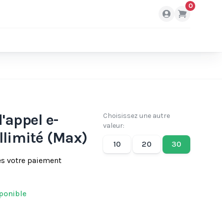
0
'appel e-
Choisissez une autre
valeur:
llimité (Max)
10
20
30
ès votre paiement
ponible