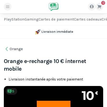
0
PlayStation
Gaming
Cartes de paiement
Cartes cadeaux
Cré
Livraison immédiate
Orange
Orange e-recharge 10 € internet
mobile
Livraison instantanée après votre paiement
5