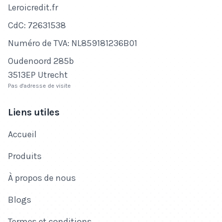
Nom de l'entreprise
Leroicredit.fr
Numéro de CdC
CdC: 72631538
Numéro de TVA
Numéro de TVA: NL859181236B01
Adresse
Oudenoord 285b
3513EP Utrecht
Pas d'adresse de visite
Liens utiles
Accueil
Produits
À propos de nous
Blogs
Termes et conditions